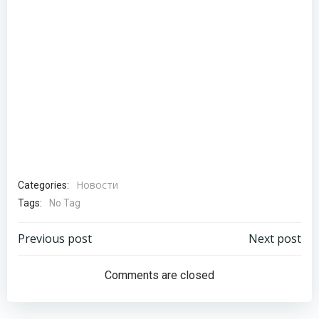
Новости
Categories:
Tags:
No Tag
Навигация
Навигация
Previous post
Next post
по
по
Comments are closed
записям
записям