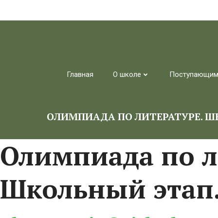
Перейти
к
содержимому
Главная
О школе
Поступающи
ОЛИМПИАДА ПО ЛИТЕРАТУРЕ. ШК
Олимпиада по л
Школьный этап. 