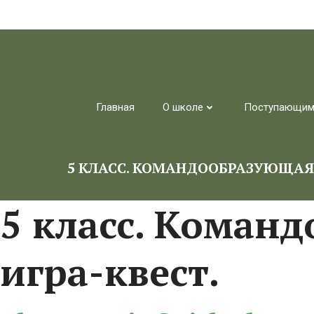
Перейти
к
содержимому
Главная
О школе
Поступающи
5 КЛАСС. КОМАНДООБРАЗУЮЩАЯ 
5 класс. Коман
игра-квест.