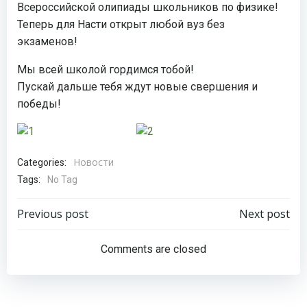
Всероссийской олипиады школьников по физике!
Теперь для Насти открыт любой вуз без
экзаменов!
Мы всей школой гордимся тобой!
Пускай дальше тебя ждут новые свершения и
победы!
Новости
Categories:
Tags:
No Tag
Навигация
Навигация
Previous post
Next post
по
по
Comments are closed
записям
записям