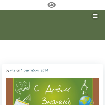
Перейти
к
содержимому
vita
1 сентября, 2014
by
on