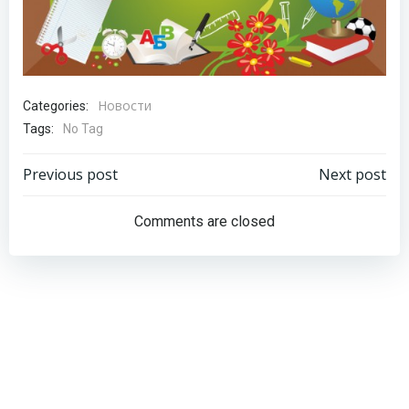
Новости
Categories:
Tags:
No Tag
Навигация
Навигация
Previous post
Next post
по
по
Comments are closed
записям
записям