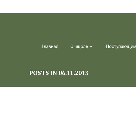
Перейти
к
содержимому
Главная
О школе
Поступающи
POSTS IN 06.11.2013