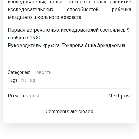
исследователь», целью которого стало развитие
исследовательских способностей ребенка
младшего школьного возраста.
Первая встреча юных исследователей состоялась 9
ноября в 15.30.
Руководитель кружка: Токарева Анна Аркадьевна.
Новости
Categories:
Tags:
No Tag
Навигация
Навигация
Previous post
Next post
по
по
Comments are closed
записям
записям