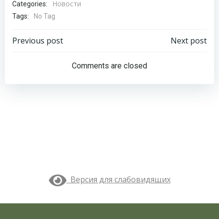
Новости
Categories:
Tags:
No Tag
Навигация
Навигация
Previous post
Next post
по
по
Comments are closed
записям
записям
Версия для слабовидящих