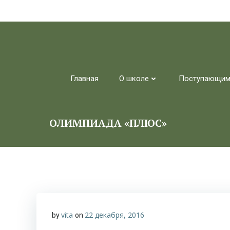
Перейти
к
содержимому
Главная
О школе
Поступающи
ОЛИМПИАДА «ПЛЮС»
vita
22 декабря, 2016
by
on