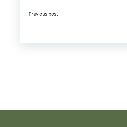
Навигация
Previous post
по
записям