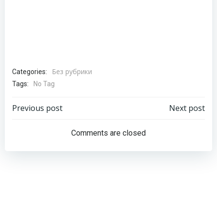
Без рубрики
Categories:
Tags:
No Tag
Навигация
Навигация
Previous post
Next post
по
по
Comments are closed
записям
записям