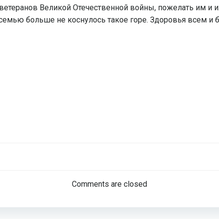
ветеранов Великой Отечественной войны, пожелать им и и
 семью больше не коснулось такое горе. Здоровья всем и б
Навигация
по
Comments are closed
записям