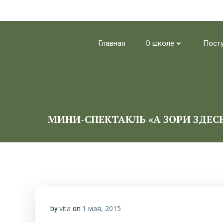
Перейти
к
Главная
О школе
Пост
содержимому
МИНИ-СПЕКТАКЛЬ «А ЗОРИ ЗДЕС
vita
1 мая, 2015
by
on