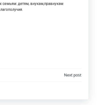
х семьям: детям, внукам,правнукам
лагополучия.
Next post