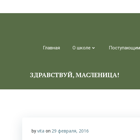
Перейти
к
содержимому
Главная
О школе
Поступающи
ЗДРАВСТВУЙ, МАСЛЕНИЦА!
vita
29 февраля, 2016
by
on