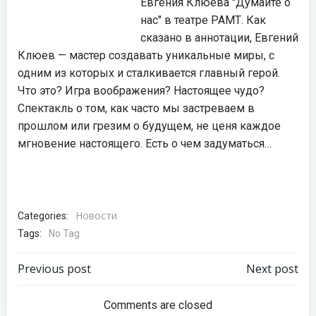
Евгения Клюева "Думайте о
нас" в театре РАМТ. Как
сказано в аннотации, Евгений
Клюев — мастер создавать уникальные миры, с
одним из которых и сталкивается главный герой.
Что это? Игра воображения? Настоящее чудо?
Спектакль о том, как часто мы застреваем в
прошлом или грезим о будущем, не ценя каждое
мгновение настоящего. Есть о чем задуматься…
Новости
Categories:
Tags:
No Tag
Навигация
Навигация
Previous post
Next post
по
по
Comments are closed