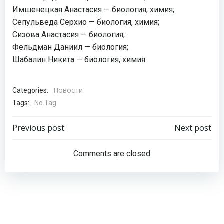
Имшенецкая Анастасия — биология, химия;
Сепульведа Серхио — биология, химия;
Сизова Анастасия — биология;
Фельдман Даниил — биология;
Шабалин Никита — биология, химия
Новости
Categories:
Tags:
No Tag
Навигация
Навигация
Previous post
Next post
по
по
Comments are closed
записям
записям