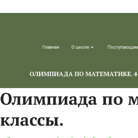
Перейти
к
содержимому
Главная
О школе
Поступающи
ОЛИМПИАДА ПО МАТЕМАТИКЕ. 4-
Олимпиада по м
классы.