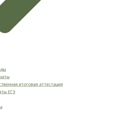
ады
иаты
ственная итоговая аттестация
аты ЕГЭ
ы