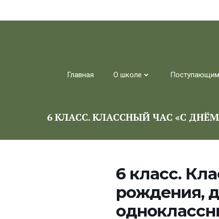
Перейти
к
содержимому
Главная
О школе
Поступающи
6 КЛАСС. КЛАССНЫЙ ЧАС «С ДН
6 класс. Кл
рождения, 
одноклассн