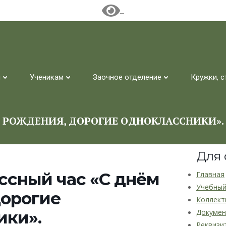
м
Ученикам
Заочное отделение
Кружки, с
ЁМ РОЖДЕНИЯ, ДОРОГИЕ ОДНОКЛАССНИКИ».
Для
ассный час «С днём
Главная
Учебный
дорогие
Коллект
ики».
Докуме
Реквизи