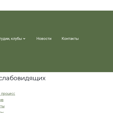
тудии, клубы
Новости
Контакты
 слабовидящих
 процесс
ив
нты
ты