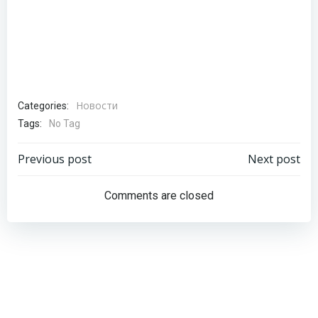
Новости
Categories:
Tags:
No Tag
Навигация
Навигация
Previous post
Next post
по
по
Comments are closed
записям
записям