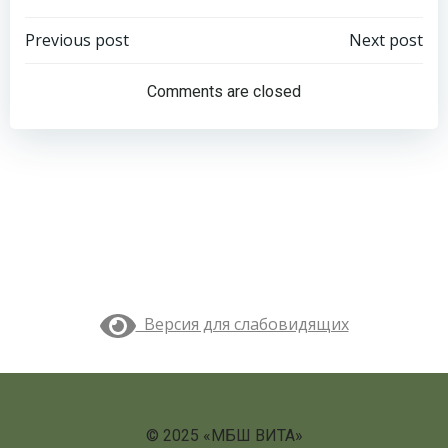
Навигация
Навигация
Previous post
Next post
по
по
Comments are closed
записям
записям
Версия для слабовидящих
© 2025 «МБШ ВИТА»