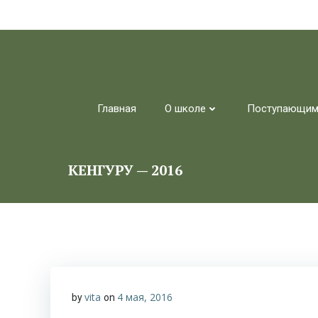
Перейти
к
содержимому
Главная
О школе
Поступающи
КЕНГУРУ — 2016
vita
4 мая, 2016
by
on