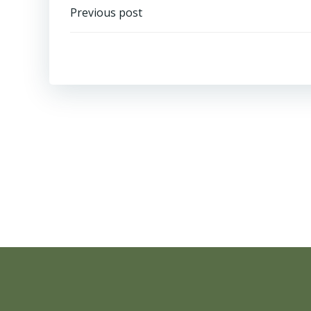
Навигация
Previous post
по
записям