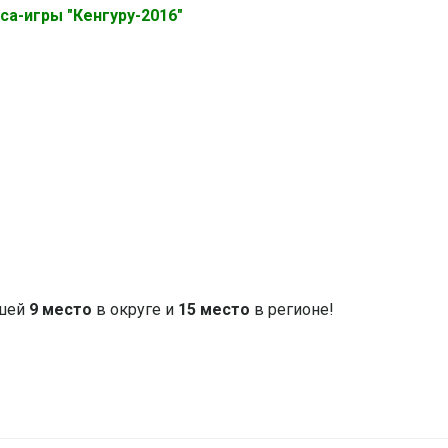
а-игры "Кенгуру-2016"
вшей
9
место
в округе и
15 место
в регионе!